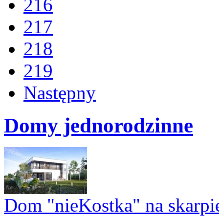
216
217
218
219
Następny
Domy jednorodzinne
Dom "nieKostka" na skarpi