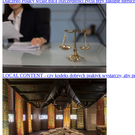
Dlaczego Polacy wciąż tracą oszczędności życia przy zakupie nieruch
LOCAL CONTENT - czy kodeks dobrych praktyk wystarczy, aby prze