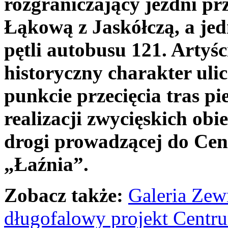
rozgraniczający jezdni prz
Łąkową z Jaskółczą, a jed
pętli autobusu 121. Artyś
historyczny charakter uli
punkcie przecięcia tras p
realizacji zwycięskich obi
drogi prowadzącej do Cen
„Łaźnia”.
Zobacz także:
Galeria Zew
długofalowy projekt Centr