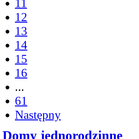
11
12
13
14
15
16
...
61
Następny
Domy jednorodzinne