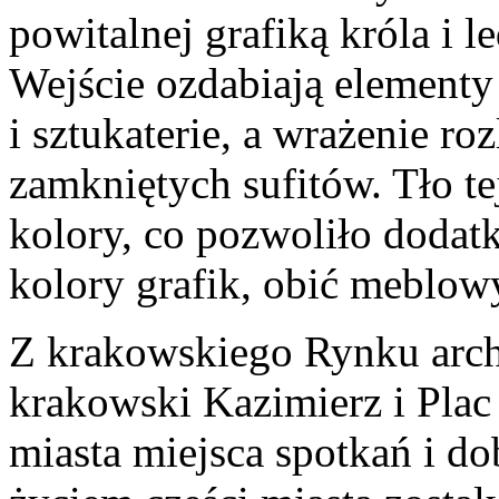
powitalnej grafiką króla i
Wejście ozdabiają elementy
i sztukaterie, a wrażenie ro
zamkniętych sufitów. Tło te
kolory, co pozwoliło dod
kolory grafik, obić meblowy
Z krakowskiego Rynku archit
krakowski Kazimierz i Pl
miasta miejsca spotkań i do