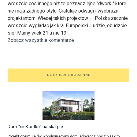
wreszcie cos innego niz te beznadziejne "dworki" ktore
nie maja zadnego stylu. Gratuluje odwagi i wyobrazni
projektantom. Wiecej takich projektow - i Polska zacznie
wreszcie wygladac jak kraj Europejski. Ludzie, obudzcie
sie! Mamy wiek 21 a nie 19!
Zobacz wszystkie komentarze
DOMY JEDNORODZINNE
Dom "nieKostka" na skarpie
Projekt obejmuje dwukondygnacyjny dom jednorodzinny z płaskim