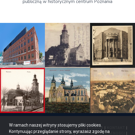
publiczną w historycznym centrum Poznania
W ramach naszej witryny stosujemy pliki cookies.
ZAREJESTRUJ SIĘ
|
ZALOGUJ SIĘ
|
FORUM
|
KONTAKT
|
Kontynuując przeglądanie strony, wyrażasz zgodę na
REKLAMA
|
REGULAMIN
|
POLITYKA PRYWATNOŚCI
|