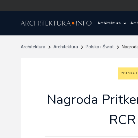
Architektura
Arc
Polska i Świat
Z
Architektura
Architektura
Polska i Świat
Nagroda 
Wasze projekty
D
POLSKA I
Wasze realizac
Ś
Architektura kr
Nagroda Pritker
Prace konkurs
RCR 
Pracownie archi