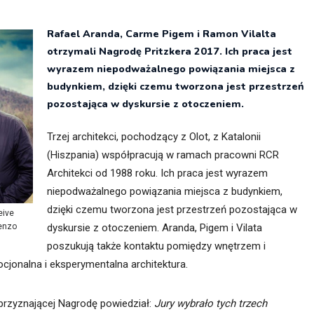
itekt
atalog produktów dla architekta
Rafael Aranda, Carme Pigem i Ramon Vilalta
Prawo a
otrzymali Nagrodę Pritzkera 2017. Ich praca jest
Dawnych
irmy
wyrazem niepodważalnego powiązania miejsca z
budynkiem, dzięki czemu tworzona jest przestrzeń
pozostająca w dyskursie z otoczeniem.
Trzej architekci, pochodzący z Olot, z Katalonii
(Hiszpania) współpracują w ramach pracowni RCR
Architekci od 1988 roku. Ich praca jest wyrazem
niepodważalnego powiązania miejsca z budynkiem,
dzięki czemu tworzona jest przestrzeń pozostająca w
eive
dyskursie z otoczeniem. Aranda, Pigem i Vilata
renzo
poszukują także kontaktu pomiędzy wnętrzem i
jonalna i eksperymentalna architektura.
 przyznającej Nagrodę powiedział:
Jury wybrało tych trzech