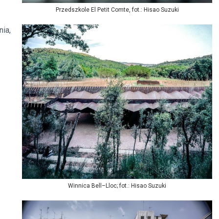
Przedszkole El Petit Comte, fot.: Hisao Suzuki
nia,
Winnica Bell–Lloc; fot.: Hisao Suzuki