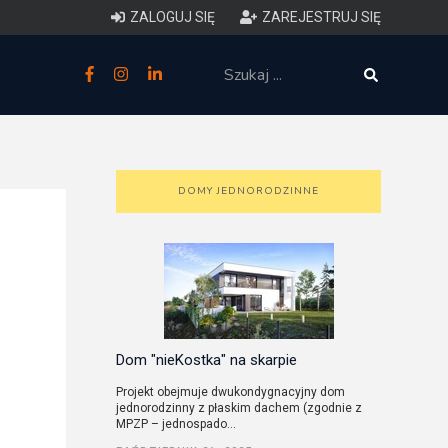
ZALOGUJ SIĘ
ZAREJESTRUJ SIĘ
zne
budowlane
 techniczne (budynki)
DOMY JEDNORODZINNE
o charakterystyce
ycznej budynków
łowy zakres i forma projektu
anego
Dom "nieKostka" na skarpie
Projekt obejmuje dwukondygnacyjny dom
jednorodzinny z płaskim dachem (zgodnie z
o planowaniu i
MPZP – jednospado...
darowaniu przestrzennym