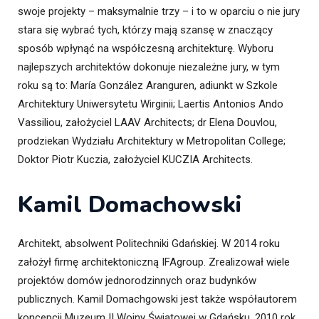
swoje projekty – maksymalnie trzy – i to w oparciu o nie jury
stara się wybrać tych, którzy mają szansę w znaczący
sposób wpłynąć na współczesną architekturę. Wyboru
najlepszych architektów dokonuje niezależne jury, w tym
roku są to: María González Aranguren, adiunkt w Szkole
Architektury Uniwersytetu Wirginii; Laertis Antonios Ando
Vassiliou, założyciel LAAV Architects; dr Elena Douvlou,
prodziekan Wydziału Architektury w Metropolitan College;
Doktor Piotr Kuczia, założyciel KUCZIA Architects.
Kamil Domachowski
Architekt, absolwent Politechniki Gdańskiej. W 2014 roku
założył firmę architektoniczną IFAgroup. Zrealizował wiele
projektów domów jednorodzinnych oraz budynków
publicznych. Kamil Domachgowski jest także współautorem
koncepcji Muzeum II Wojny Światowej w Gdańsku, 2010 rok,