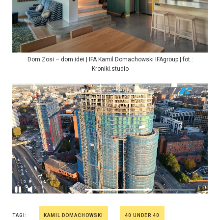
Dom Zosi – dom idei | IFA Kamil Domachowski IFAgroup | fot.:
Kroniki.studio
TAGI:
KAMIL DOMACHOWSKI
40 UNDER 40