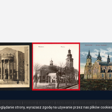
ZALOGUJ SIĘ
|
FORUM
|
KONTAKT
|
REKLAMA
|
REGULAMIN
|
POLITYK
eglądanie strony, wyrażasz zgodę na używanie przez nas plików cookie