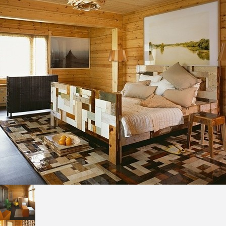
Freelance - arch
K
Galeria Miast 
F
Filmy