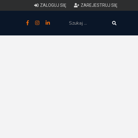
ZALOGUJ SIĘ
ZAREJESTRUJ SIĘ
zne
budowlane
 techniczne (budynki)
o charakterystyce
ycznej budynków
łowy zakres i forma projektu
anego
o planowaniu i
darowaniu przestrzennym