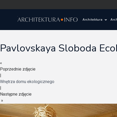
Architektura
Arc
Polska i Świat
Z
Pavlovskaya Sloboda Ec
Wasze projekty
D
«
Wasze realizac
Ś
Poprzednie zdjęcie
|
Architektura kr
Wnętrza domu ekologicznego
|
Prace konkurs
Następne zdjęcie
»
Pracownie archi