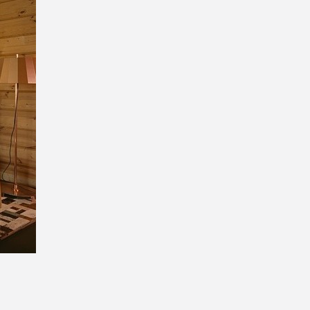
itekt
atalog produktów dla architekta
Prawo a
Dawnych
irmy