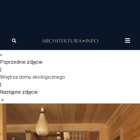
Wnętrza - Pavlovskaya
Sloboda Ecohouses
«
Poprzednie zdjęcie
|
Wnętrza domu ekologicznego
|
Następne zdjęcie
»