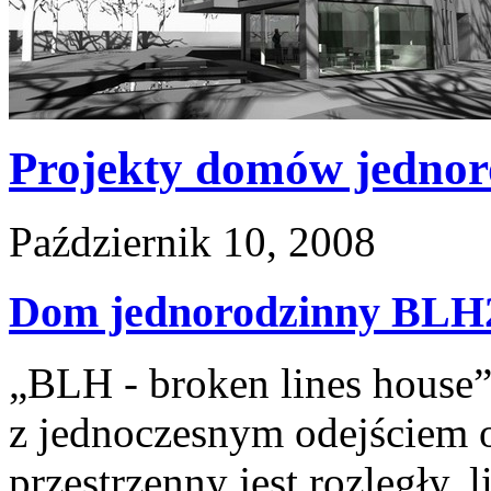
Projekty domów jednor
Październik 10, 2008
Dom jednorodzinny BLH
„BLH - broken lines house
z jednoczesnym odejściem 
przestrzenny jest rozległy, li