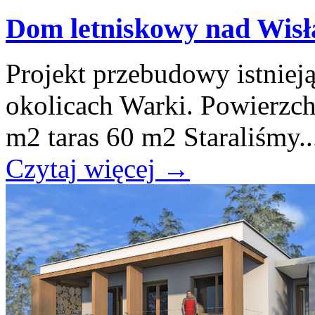
Dom letniskowy nad Wisł
Projekt przebudowy istnie
okolicach Warki. Powierzch
m2 taras 60 m2 Staraliśmy..
Czytaj więcej
→