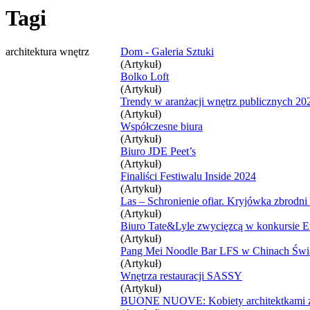
Tagi
architektura wnętrz
Dom - Galeria Sztuki
(Artykuł)
Bolko Loft
(Artykuł)
Trendy w aranżacji wnętrz publicznych 20
(Artykuł)
Współczesne biura
(Artykuł)
Biuro JDE Peet’s
(Artykuł)
Finaliści Festiwalu Inside 2024
(Artykuł)
Las – Schronienie ofiar. Kryjówka zbrod
(Artykuł)
Biuro Tate&Lyle zwycięzcą w konkursie 
(Artykuł)
Pang Mei Noodle Bar LFS w Chinach Świ
(Artykuł)
Wnętrza restauracji SASSY
(Artykuł)
BUONE NUOVE: Kobiety architektkami 