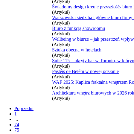
(Artykuł)
Świadomy design kreuje przyszłość- biuro
(Artykuł)
Warszawska siedziba i główne biuro firmy 
(Artykuł)
Biuro z funkcją showroomu
(Artykuł)
Wellbeing w biurze – jak przestrzeń wpł
(Artykuł)
Sztuka obecna w hotelach
(Artykuł)
Suite 115 – ukryty bar w Toronto, w którym
(Artykuł)
Pastéis de Belém w nowej odsłonie
(Artykuł)
WAF 2025: Kaplica fraktalna wnętrzem R
(Artykuł)
Architektura wnętrz biurowych w 2026 ro
(Artykuł)
Poprzedni
1
...
74
75