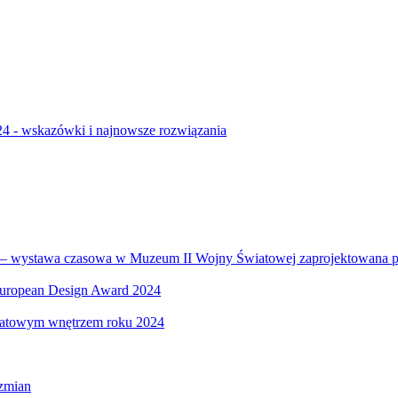
24 - wskazówki i najnowsze rozwiązania
ni – wystawa czasowa w Muzeum II Wojny Światowej zaprojektowana p
European Design Award 2024
atowym wnętrzem roku 2024
zmian