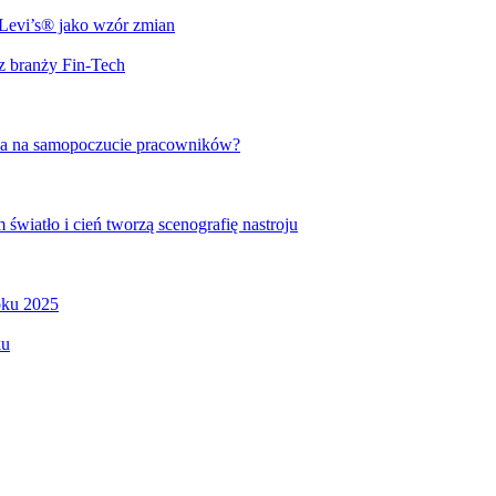
 Levi’s® jako wzór zmian
z branży Fin-Tech
ywa na samopoczucie pracowników?
 światło i cień tworzą scenografię nastroju
oku 2025
ku