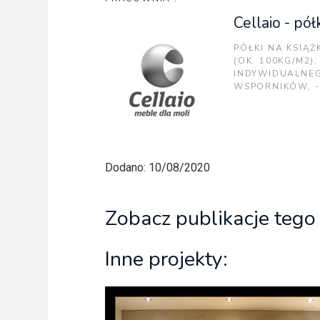
Cellaio - półk
PÓŁKI NA KSIĄŻ
(OK. 100KG/M2
INDYWIDUALNEG
WSPORNIKÓW, -
Dodano: 10/08/2020
Zobacz publikacje tego
Inne projekty: