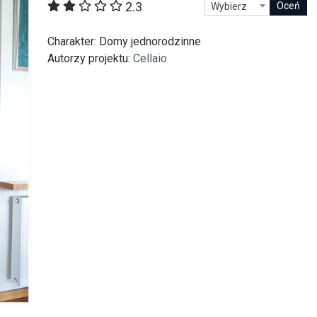
2.3
Wybierz
itekt
atalog produktów dla architekta
Prawo a
Charakter
: Domy jednorodzinne
Dawnych
irmy
Autorzy projektu
:
Cellaio