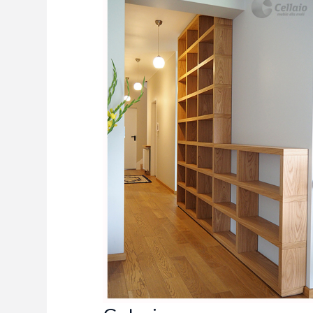
Freelance - arch
K
Galeria Miast 
F
Filmy