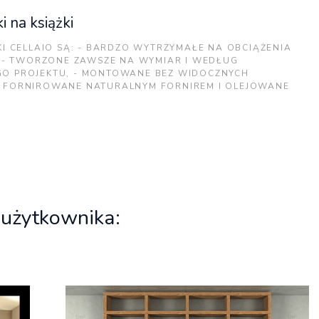
i na książki
KI CELLAIO SĄ: - BARDZO WYTRZYMAŁE NA OBCIĄŻENIA
), - TWORZONE ZAWSZE NA WYMIAR I WEDŁUG
O PROJEKTU, - MONTOWANE BEZ WIDOCZNYCH
 FORNIROWANE NATURALNYM FORNIREM I OLEJOWANE
 użytkownika: