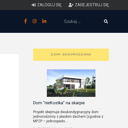
ZALOGUJ SIĘ
ZAREJESTRUJ SIĘ
zne
budowlane
 techniczne (budynki)
DOMY JEDNORODZINNE
o charakterystyce
ycznej budynków
łowy zakres i forma projektu
anego
Dom "nieKostka" na skarpie
Projekt obejmuje dwukondygnacyjny dom
jednorodzinny z płaskim dachem (zgodnie z
o planowaniu i
MPZP – jednospado...
darowaniu przestrzennym