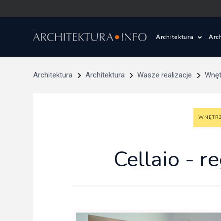
Architektura
Arc
Polska i Świat
Z
Architektura
Architektura
Wasze realizacje
Wnęt
Wasze projekty
D
WNĘTR
Wasze realizac
Ś
Architektura kr
Cellaio - r
Prace konkurs
Pracownie archi