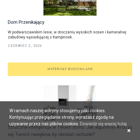
Dom Przenikający
W podwarszawskim lesie, w otoczeniu wysokich sosen i kameralnej
zabudowy sąsiadującej z Kampinosk...
CZERWIEC 3, 2026
MATERIAŁY BUDOWLANE
W ramach naszej witryny stosujemy pliki cookies.
Kontynuując przeglądanie strony, wyrażasz zgodę na
używanie przez nas plików cookies.
Dowiedz się więcej tutaj
.
Sztuczna inteligencja w Twoim domu. Jak algorytmy AI uczą
×
się Twoich nawyków, by obniżać rachunki?