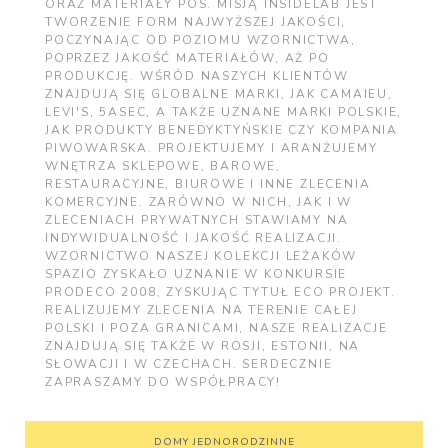
ORAZ MATERIAŁY POS. MISJĄ INSIDELAB JEST
TWORZENIE FORM NAJWYŻSZEJ JAKOŚCI,
POCZYNAJĄC OD POZIOMU WZORNICTWA,
POPRZEZ JAKOŚĆ MATERIAŁÓW, AŻ PO
PRODUKCJĘ. WŚRÓD NASZYCH KLIENTÓW
ZNAJDUJĄ SIĘ GLOBALNE MARKI, JAK CAMAIEU,
LEVI'S, 5ASEC, A TAKŻE UZNANE MARKI POLSKIE,
JAK PRODUKTY BENEDYKTYŃSKIE CZY KOMPANIA
PIWOWARSKA. PROJEKTUJEMY I ARANŻUJEMY
WNĘTRZA SKLEPOWE, BAROWE,
RESTAURACYJNE, BIUROWE I INNE ZLECENIA
KOMERCYJNE. ZARÓWNO W NICH, JAK I W
ZLECENIACH PRYWATNYCH STAWIAMY NA
INDYWIDUALNOŚĆ I JAKOŚĆ REALIZACJI.
WZORNICTWO NASZEJ KOLEKCJI LEŻAKÓW
SPAZIO ZYSKAŁO UZNANIE W KONKURSIE
PRODECO 2008, ZYSKUJĄC TYTUŁ ECO PROJEKT.
REALIZUJEMY ZLECENIA NA TERENIE CAŁEJ
POLSKI I POZA GRANICAMI, NASZE REALIZACJE
ZNAJDUJĄ SIĘ TAKŻE W ROSJI, ESTONII, NA
SŁOWACJI I W CZECHACH. SERDECZNIE
ZAPRASZAMY DO WSPÓŁPRACY!
DOMY JEDNORODZINNE