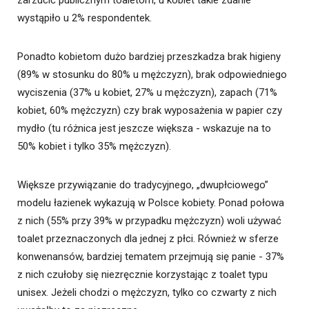
zarzucić publicznym toaletom, u kobiet takie zdanie
wystąpiło u 2% respondentek.
Ponadto kobietom dużo bardziej przeszkadza brak higieny
(89% w stosunku do 80% u mężczyzn), brak odpowiedniego
wyciszenia (37% u kobiet, 27% u mężczyzn), zapach (71%
kobiet, 60% mężczyzn) czy brak wyposażenia w papier czy
mydło (tu różnica jest jeszcze większa - wskazuje na to
50% kobiet i tylko 35% mężczyzn).
Większe przywiązanie do tradycyjnego, „dwupłciowego”
modelu łazienek wykazują w Polsce kobiety. Ponad połowa
z nich (55% przy 39% w przypadku mężczyzn) woli używać
toalet przeznaczonych dla jednej z płci. Również w sferze
konwenansów, bardziej tematem przejmują się panie - 37%
z nich czułoby się niezręcznie korzystając z toalet typu
unisex. Jeżeli chodzi o mężczyzn, tylko co czwarty z nich