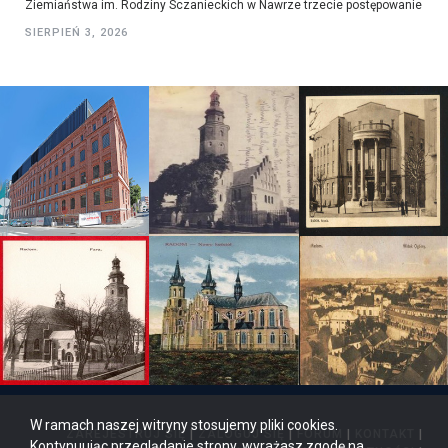
Ziemiaństwa im. Rodziny Sczanieckich w Nawrze trzecie postępowanie
SIERPIEŃ 3, 2026
W ramach naszej witryny stosujemy pliki cookies.
ZAREJESTRUJ SIĘ
|
ZALOGUJ SIĘ
|
FORUM
|
KONTAKT
|
Kontynuując przeglądanie strony, wyrażasz zgodę na