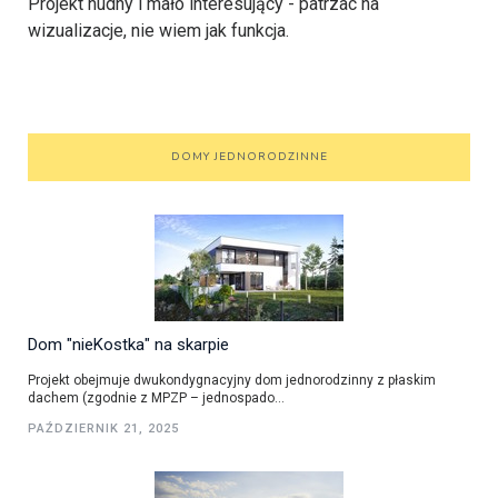
Projekt nudny i mało interesujący - patrzac na
wizualizacje, nie wiem jak funkcja.
DOMY JEDNORODZINNE
Dom "nieKostka" na skarpie
Projekt obejmuje dwukondygnacyjny dom jednorodzinny z płaskim
dachem (zgodnie z MPZP – jednospado...
PAŹDZIERNIK 21, 2025