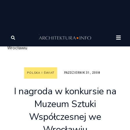
Architektura
Architektura
Polska i Świat
I nagroda
w konkursie na Muzeum Sztuki Współczesnej we
Wrocławiu
POLSKA I ŚWIAT
PAŹDZIERNIK 31, 2008
I nagroda w konkursie na
Muzeum Sztuki
Współczesnej we
Wrocławiu