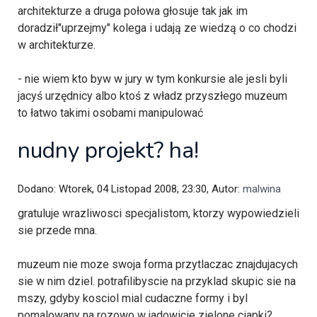
architekturze a druga połowa głosuje tak jak im
doradził"uprzejmy" kolega i udają ze wiedzą o co chodzi
w architekturze.
- nie wiem kto byw w jury w tym konkursie ale jesli byli
jacyś urzędnicy albo ktoś z władz przyszłego muzeum
to łatwo takimi osobami manipulować
nudny projekt? ha!
Dodano: Wtorek, 04 Listopad 2008, 23:30, Autor:
malwina
gratuluje wrazliwosci specjalistom, ktorzy wypowiedzieli
sie przede mna.
muzeum nie moze swoja forma przytlaczac znajdujacych
sie w nim dziel. potrafilibyscie na przyklad skupic sie na
mszy, gdyby kosciol mial cudaczne formy i byl
pomalowany na rozowo w jadowicie zielone ciapki?