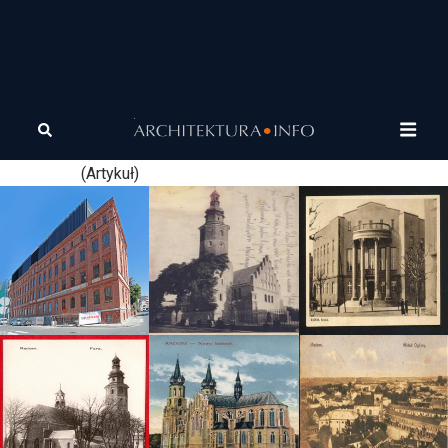
Tagi
Amsterdam
Muzeum Sztuki Dziecięcej KiMu w Amsterdamie.
Architektura, która wspiera kreatywność dzieci.
(Artykuł)