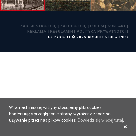
ZAREJESTRUJ SIĘ
|
ZALOGUJ SIĘ
|
FORUM
|
KONTAKT
|
REKLAMA
|
REGULAMIN
|
POLITYKA PRYWATNOŚCI
|
COPYRIGHT © 2026 ARCHITEKTURA.INFO
W ramach naszej witryny stosujemy pliki cookies.
Kontynuując przeglądanie strony, wyrażasz zgodę na
używanie przez nas plików cookies.
Dowiedz się więcej tutaj
.
×