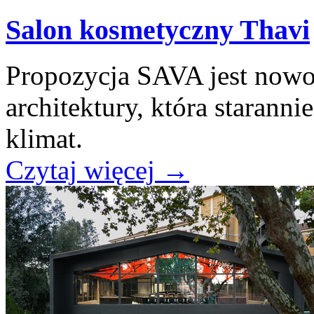
Salon kosmetyczny Thavi
Propozycja SAVA jest nowoc
architektury, która staranni
klimat.
Czytaj więcej
→