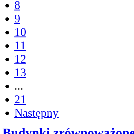
8
9
10
11
12
13
...
21
Następny
Budynki zrównoważon