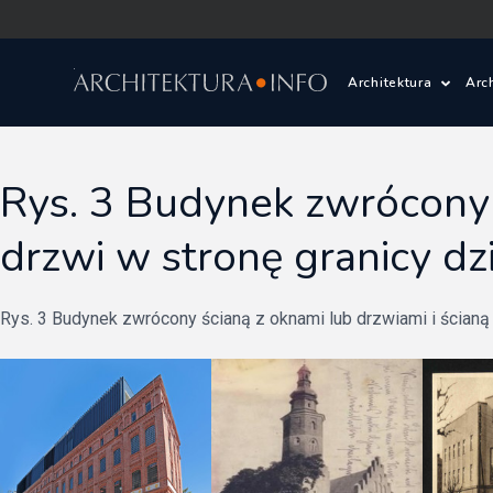
Architektura
Arc
Polska i Świat
Z
Rys. 3 Budynek zwrócony ś
Wasze projekty
D
drzwi w stronę granicy dzi
Wasze realizac
Ś
Rys. 3 Budynek zwrócony ścianą z oknami lub drzwiami i ścianą be
Architektura kr
Prace konkurs
Pracownie archi