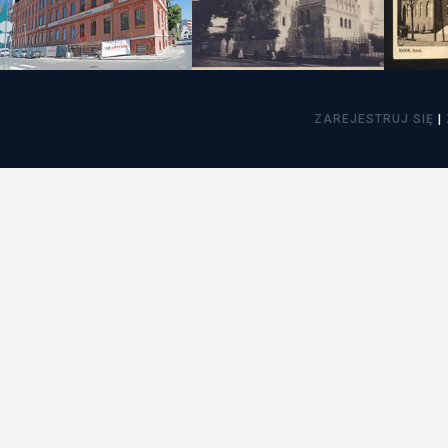
Freelance - arch
K
Galeria Miast 
F
ZAREJESTRUJ SIĘ
|
Filmy