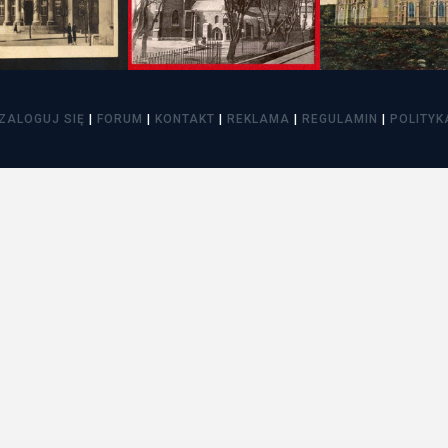
itekt
atalog produktów dla architekta
Prawo a
Dawnych
irmy
ZALOGUJ SIĘ
|
FORUM
|
KONTAKT
|
REKLAMA
|
REGULAMIN
|
POLITYK