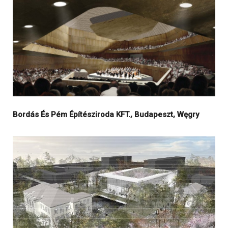
Bordás És Pém Építésziroda KFT., Budapeszt, Węgry