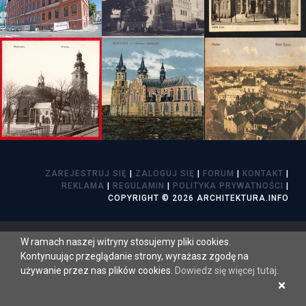
ZAREJESTRUJ SIĘ
|
ZALOGUJ SIĘ
|
FORUM
|
KONTAKT
|
REKLAMA
|
REGULAMIN
|
POLITYKA PRYWATNOŚCI
|
COPYRIGHT © 2026 ARCHITEKTURA.INFO
W ramach naszej witryny stosujemy pliki cookies.
Kontynuując przeglądanie strony, wyrażasz zgodę na
używanie przez nas plików cookies.
Dowiedz się więcej tutaj
.
×