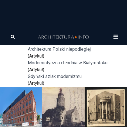
Tagi
modernizm
Osiedle Art Modern
(Artykuł)
Architektura Polski niepodległej
(Artykuł)
Modernistyczna chłodnia w Białymstoku
(Artykuł)
Gdyński szlak modernizmu
(Artykuł)