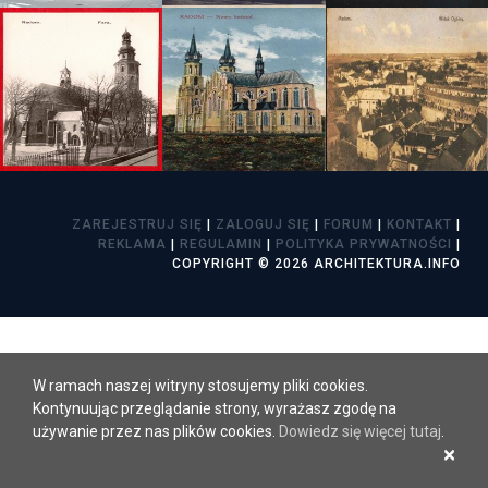
ZAREJESTRUJ SIĘ
|
ZALOGUJ SIĘ
|
FORUM
|
KONTAKT
|
REKLAMA
|
REGULAMIN
|
POLITYKA PRYWATNOŚCI
|
COPYRIGHT © 2026 ARCHITEKTURA.INFO
W ramach naszej witryny stosujemy pliki cookies.
Kontynuując przeglądanie strony, wyrażasz zgodę na
używanie przez nas plików cookies.
Dowiedz się więcej tutaj
.
×