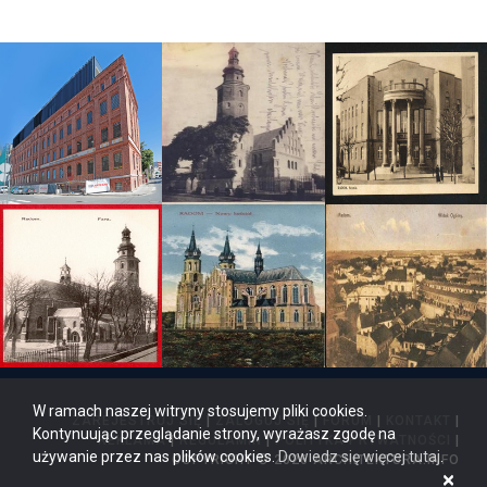
W ramach naszej witryny stosujemy pliki cookies.
ZAREJESTRUJ SIĘ
|
ZALOGUJ SIĘ
|
FORUM
|
KONTAKT
|
Kontynuując przeglądanie strony, wyrażasz zgodę na
REKLAMA
|
REGULAMIN
|
POLITYKA PRYWATNOŚCI
|
używanie przez nas plików cookies.
Dowiedz się więcej tutaj
.
COPYRIGHT © 2026 ARCHITEKTURA.INFO
×