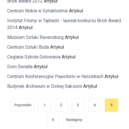
Brick Award 2012
Artykuł
Centrum Nobla w Sztokholmie
Artykuł
Instytut Filomy w Tajlnadii - laureat konkursu Brick Award
2014
Artykuł
Muzeum Sztuki Ravensburg
Artykuł
Centrum Sztuki Buda
Artykuł
Ceglana Szkoła Gotowania
Artykuł
Dom Światła
Artykuł
Centrum Konferencyjne Paasitorni w Helsinkach
Artykuł
Budynek Archiwum w Dolnej Saksonii
Artykuł
Poprzedni
1
2
3
4
5
6
Następny