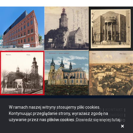
W ramach naszej witryny stosujemy pliki cookies.
ZAREJESTRUJ SIĘ
|
ZALOGUJ SIĘ
|
FORUM
|
KONTAKT
|
Kontynuując przeglądanie strony, wyrażasz zgodę na
REKLAMA
|
REGULAMIN
|
POLITYKA PRYWATNOŚCI
|
używanie przez nas plików cookies.
Dowiedz się więcej tutaj
.
COPYRIGHT © 2026 ARCHITEKTURA.INFO
×