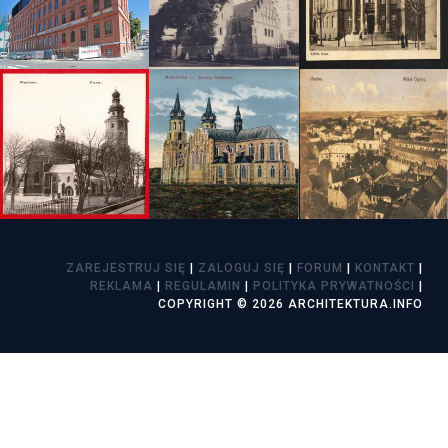
ZAREJESTRUJ SIĘ
|
ZALOGUJ SIĘ
|
FORUM
|
KONTAKT
|
REKLAMA
|
REGULAMIN
|
POLITYKA PRYWATNOŚCI
|
COPYRIGHT © 2026 ARCHITEKTURA.INFO