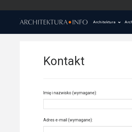
Architektura
Arc
Polska i Świat
Z
Wasze projekty
D
Kontakt
Wasze realizac
Ś
Architektura kr
Imię i nazwisko
(wymagane)
:
Prace konkurs
Adres e-mail
(wymagane)
:
Pracownie archi