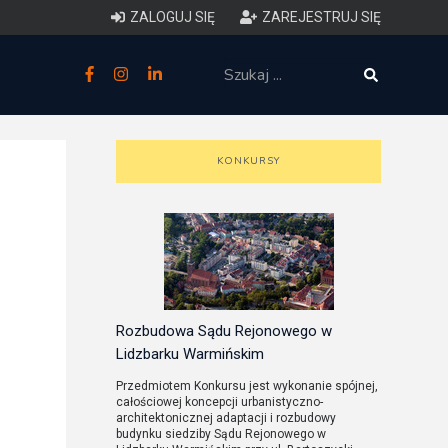
ZALOGUJ SIĘ
ZAREJESTRUJ SIĘ
zne
budowlane
KONKURSY
 techniczne (budynki)
o charakterystyce
ycznej budynków
łowy zakres i forma projektu
Rozbudowa Sądu Rejonowego w
Lidzbarku Warmińskim
anego
Przedmiotem Konkursu jest wykonanie spójnej,
całościowej koncepcji urbanistyczno-
o planowaniu i
architektonicznej adaptacji i rozbudowy
budynku siedziby Sądu Rejonowego w
darowaniu przestrzennym