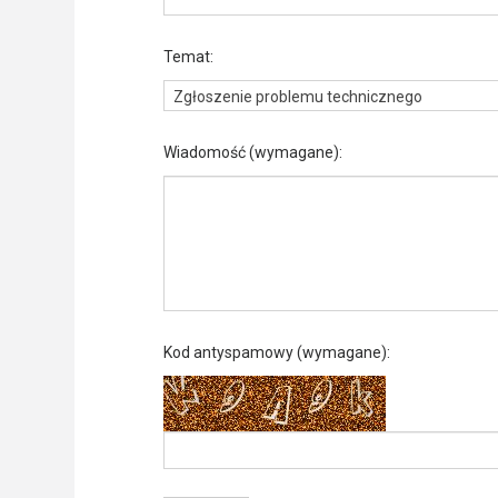
Freelance - arch
K
Temat:
Galeria Miast 
F
Zgłoszenie problemu technicznego
Wiadomość
(wymagane)
:
Filmy
Kod antyspamowy
(wymagane)
: