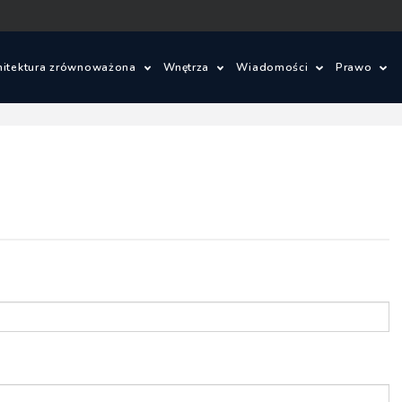
hitektura zrównoważona
Wnętrza
Wiadomości
Prawo
ielone innowacje
Wnętrza
Konkursy architektonic
Prawo 
om ze słomy
Wzornictwo
Wydarzenia
Warunki
je
lad węglowy i budynki bezemisyjne
Aktualności
Ustawa 
energet
ajobrazu
Budynki zrównoważone
Zagadnienia prawne
Szczegó
budowl
owe
Miasta zrównoważone
Oprogramowanie
Ustawa 
tektoniczne
OZE
zagospo