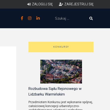
ZALOGUJ SIĘ
ZAREJESTRUJ SIĘ
zne
budowlane
 techniczne (budynki)
KONKURSY
o charakterystyce
ycznej budynków
łowy zakres i forma projektu
anego
Rozbudowa Sądu Rejonowego w
Lidzbarku Warmińskim
o planowaniu i
Przedmiotem Konkursu jest wykonanie spójnej,
całościowej koncepcji urbanistyczno-
darowaniu przestrzennym