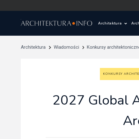
Architektura
Arc
Polska i Świat
Z
Architektura
Wiadomości
Konkursy architektoniczn
Wasze projekty
D
KONKURSY ARCHIT
Wasze realizac
Ś
Architektura kr
2027 Global A
Prace konkurs
Ar
Pracownie archi