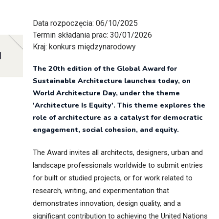
itekt
atalog produktów dla architekta
Data rozpoczęcia:
06/10/2025
Prawo a
Termin składania prac:
30/01/2026
Dawnych
irmy
Kraj:
konkurs międzynarodowy
The 20th edition of the Global Award for
Sustainable Architecture launches today, on
World Architecture Day, under the theme
'Architecture Is Equity'. This theme explores the
role of architecture as a catalyst for democratic
engagement, social cohesion, and equity.
The Award invites all architects, designers, urban and
landscape professionals worldwide to submit entries
for built or studied projects, or for work related to
research, writing, and experimentation that
demonstrates innovation, design quality, and a
significant contribution to achieving the United Nations