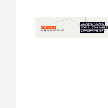
Freelance - arch
K
Galeria Miast 
F
Filmy