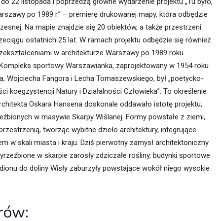
do 22 listopada i poprzedzą główne wydarzenie projektu „Tu było,
Warszawy po 1989 r.” – premierę drukowanej mapy, która odbędzie
esnej. Na mapie znajdzie się 20 obiektów, a także przestrzeni
zeciągu ostatnich 25 lat. W ramach projektu odbędzie się również
zekształceniami w architekturze Warszawy po 1989 roku.
Kompleks sportowy Warszawianka, zaprojektowany w 1954 roku
a, Wojciecha Fangora i Lecha Tomaszewskiego, był „poetycko-
 koegzystencji Natury i Działalności Człowieka”. To określenie
chitekta Oskara Hansena doskonale oddawało istotę projektu,
eźbionych w masywie Skarpy Wiślanej. Formy powstałe z ziemi,
przestrzenią, tworząc wybitne dzieło architektury, integrujące
 w skali miasta i kraju. Dziś pierwotny zamysł architektoniczny
yrzeźbione w skarpie zarosły zdziczałe rośliny, budynki sportowe
adionu do doliny Wisły zaburzyły powstające wokół niego wysokie
rów: