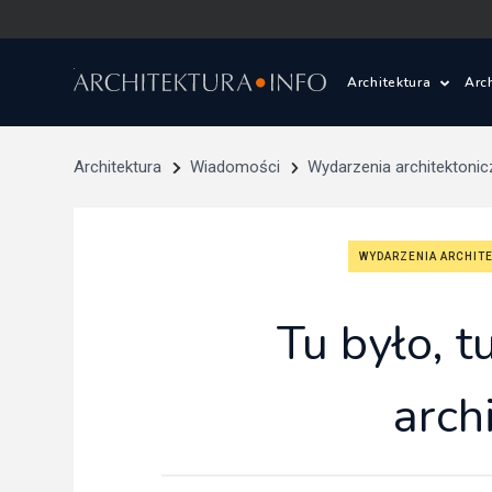
Architektura
Arc
Polska i Świat
Z
Architektura
Wiadomości
Wydarzenia architektonic
Wasze projekty
D
WYDARZENIA ARCHIT
Wasze realizac
Ś
Tu było, t
Architektura kr
Prace konkurs
arch
Pracownie archi