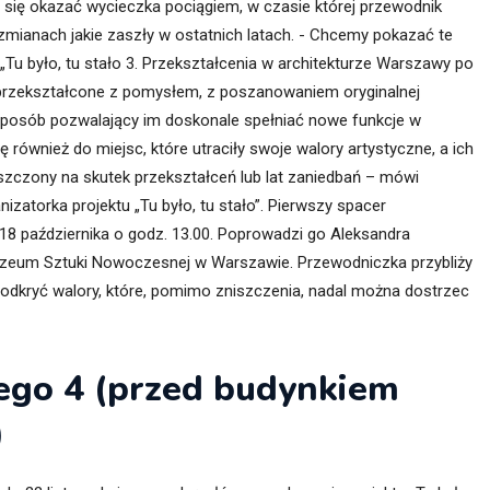
 się okazać wycieczka pociągiem, w czasie której przewodnik
 zmianach jakie zaszły w ostatnich latach. - Chcemy pokazać te
„Tu było, tu stało 3. Przekształcenia w architekturze Warszawy po
ie przekształcone z pomysłem, z poszanowaniem oryginalnej
 sposób pozwalający im doskonale spełniać nowe funkcje w
ę również do miejsc, które utraciły swoje walory artystyczne, a ich
szczony na skutek przekształceń lub lat zaniedbań – mówi
zatorka projektu „Tu było, tu stało”. Pierwszy spacer
, 18 października o godz. 13.00. Poprowadzi go Aleksandra
 Muzeum Sztuki Nowoczesnej w Warszawie. Przewodniczka przybliży
e odkryć walory, które, pomimo zniszczenia, nadal można dostrzec
niego 4 (przed budynkiem
)