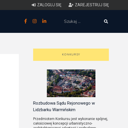
ZALOGUJ SIĘ
ZAREJESTRUJ SIĘ
zne
budowlane
 techniczne (budynki)
KONKURSY
o charakterystyce
ycznej budynków
łowy zakres i forma projektu
anego
Rozbudowa Sądu Rejonowego w
Lidzbarku Warmińskim
o planowaniu i
Przedmiotem Konkursu jest wykonanie spójnej,
całościowej koncepcji urbanistyczno-
darowaniu przestrzennym