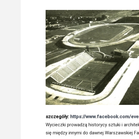
Freelance - arch
K
Galeria Miast 
F
Filmy
szczegóły:
https://www.facebook.com/ev
Wycieczki prowadzą historycy sztuki i archite
się między innymi do dawnej Warszawskiej Fa