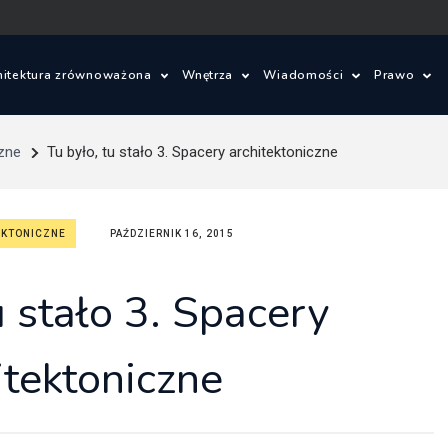
hitektura zrównoważona
Wnętrza
Wiadomości
Prawo
ielone innowacje
Wnętrza
Konkursy architektonic
Prawo 
zne
Tu było, tu stało 3. Spacery architektoniczne
om ze słomy
Wzornictwo
Wydarzenia
Warunki
EKTONICZNE
PAŹDZIERNIK 16, 2015
je
lad węglowy i budynki bezemisyjne
Aktualności
Ustawa 
energet
u stało 3. Spacery
ajobrazu
Budynki zrównoważone
Zagadnienia prawne
Szczegó
budowl
owe
itektoniczne
Miasta zrównoważone
Oprogramowanie
Ustawa 
tektoniczne
OZE
zagospo