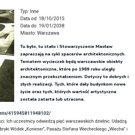
itekt
atalog produktów dla architekta
Typ:
Inne
Prawo a
Data od:
18/10/2015
Dawnych
irmy
Data do:
19/01/2038
Miasto:
Warszawa
Tu było, tu stało i Stowarzyszenie Masław
zapraszają na cykl spacerów architektonicznych.
Tematem wycieczek będą warszawskie obiekty
architektoniczne, które po 1989 roku uległy
znacznym przekształceniom. Dotyczy to dobrych i
złych realizacji. Tych, które dały budynkom nowe
życie oraz tych, których wartość artystyczna
została zatarta lub utracona.
ents/415945811948102/
kci. Ich uczestnicy odwiedzą pięć warszawskich dzielnic. Udadzą
bryki Wódek „Koneser”, Pasażu Stefana Wiecheckiego „Wiecha” i