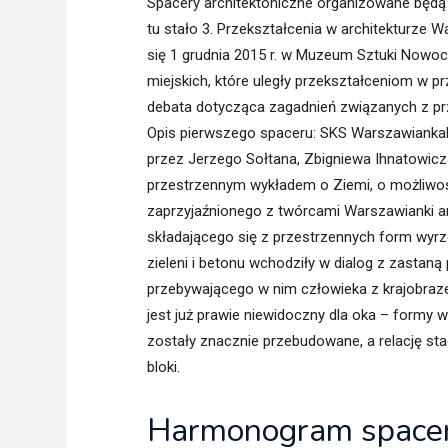
Spacery architektoniczne organizowane będą 
tu stało 3. Przekształcenia w architekturze 
się 1 grudnia 2015 r. w Muzeum Sztuki Nowocz
miejskich, które uległy przekształceniom w pr
debata dotycząca zagadnień związanych z pr
Opis pierwszego spaceru: SKS Warszawianka
przez Jerzego Sołtana, Zbigniewa Ihnatowicz
przestrzennym wykładem o Ziemi, o możliwości
zaprzyjaźnionego z twórcami Warszawianki ar
składającego się z przestrzennych form wyrz
zieleni i betonu wchodziły w dialog z zastaną 
przebywającego w nim człowieka z krajobrazem
jest już prawie niewidoczny dla oka – formy w
zostały znacznie przebudowane, a relację st
bloki.
Harmonogram space