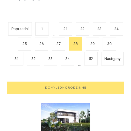
Poprzedni
1
21
22
23
24
...
25
26
27
28
29
30
31
32
33
34
52
Następny
...
DOMY JEDNORODZINNE