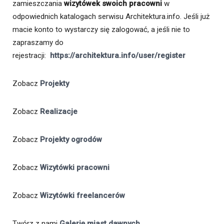
zamieszczania
wizytówek swoich pracowni
w
odpowiednich katalogach serwisu Architektura.info. Jeśli już
macie konto to wystarczy się zalogować, a jeśli nie to
zapraszamy do
rejestracji:
https://architektura.info/user/register
Zobacz
Projekty
Zobacz
Realizacje
Zobacz
Projekty ogrodów
Zobacz
Wizytówki pracowni
Zobacz
Wizytówki freelancerów
Twórz z nami
Galerię miast dawnych