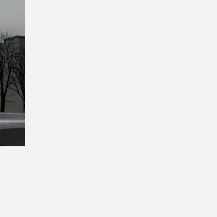
itekt
atalog produktów dla architekta
Prawo a
Dawnych
irmy