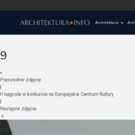
Architektura
Arc
Polska i Świat
Z
9
Wasze projekty
D
«
Wasze realizac
Ś
Poprzednie zdjęcie
|
Architektura kr
II nagroda w konkursie na Europejskie Centrum Kultury
|
Prace konkurs
Następne zdjęcie
»
Pracownie archi