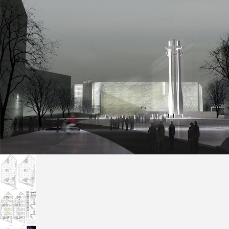
Freelance - arch
K
Galeria Miast 
F
Filmy