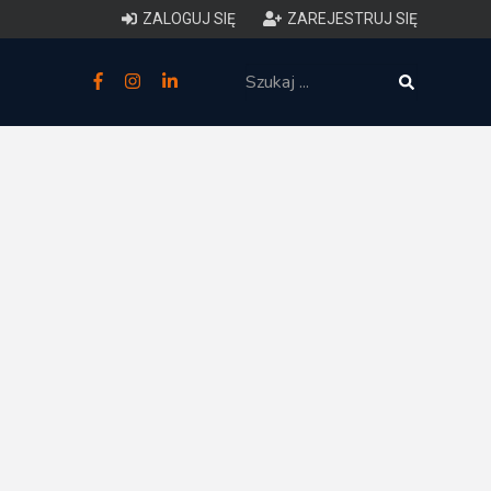
ZALOGUJ SIĘ
ZAREJESTRUJ SIĘ
zne
budowlane
 techniczne (budynki)
o charakterystyce
ycznej budynków
łowy zakres i forma projektu
anego
o planowaniu i
darowaniu przestrzennym