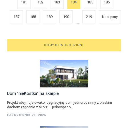
181
182
183
184
185
186
187
188
189
190
219
Następny
...
DOMY JEDNORODZINNE
Dom "nieKostka" na skarpie
Projekt obejmuje dwukondygnacyjny dom jednorodzinny z płaskim
dachem (zgodnie z MPZP – jednospado...
PAŹDZIERNIK 21, 2025