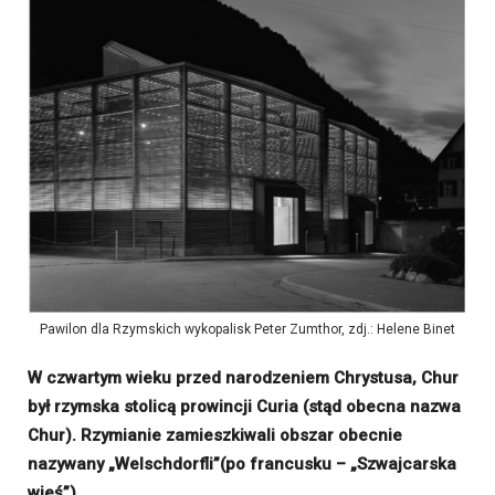
Pawilon dla Rzymskich wykopalisk Peter Zumthor, zdj.: Helene Binet
W czwartym wieku przed narodzeniem Chrystusa, Chur
był rzymska stolicą prowincji Curia (stąd obecna nazwa
Chur). Rzymianie zamieszkiwali obszar obecnie
nazywany „Welschdorfli”(po francusku – „Szwajcarska
wieś”).