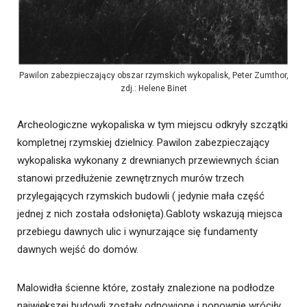
Pawilon zabezpieczający obszar rzymskich wykopalisk, Peter Zumthor,
zdj.: Helene Binet
Archeologiczne wykopaliska w tym miejscu odkryły szczątki
kompletnej rzymskiej dzielnicy. Pawilon zabezpieczający
wykopaliska wykonany z drewnianych przewiewnych ścian
stanowi przedłużenie zewnętrznych murów trzech
przylegających rzymskich budowli ( jedynie mała część
jednej z nich została odsłonięta).Gabloty wskazują miejsca
przebiegu dawnych ulic i wynurzające się fundamenty
dawnych wejść do domów.
Malowidła ścienne które, zostały znalezione na podłodze
największej budowli zostały odnowione i ponownie wróciły