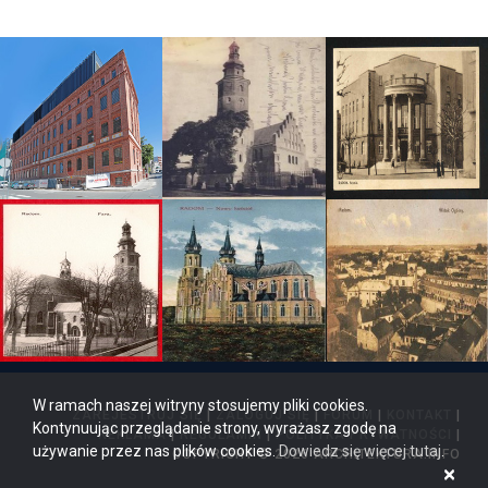
W ramach naszej witryny stosujemy pliki cookies.
ZAREJESTRUJ SIĘ
|
ZALOGUJ SIĘ
|
FORUM
|
KONTAKT
|
Kontynuując przeglądanie strony, wyrażasz zgodę na
REKLAMA
|
REGULAMIN
|
POLITYKA PRYWATNOŚCI
|
używanie przez nas plików cookies.
Dowiedz się więcej tutaj
.
COPYRIGHT © 2026 ARCHITEKTURA.INFO
×