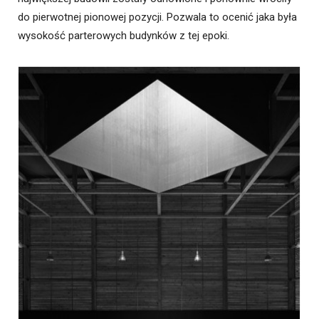
do pierwotnej pionowej pozycji. Pozwala to ocenić jaka była
wysokość parterowych budynków z tej epoki.