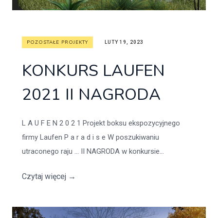
POZOSTAŁE PROJEKTY
LUTY 19, 2023
KONKURS LAUFEN
2021 II NAGRODA
L A U F E N 2 0 2 1 Projekt boksu ekspozycyjnego
firmy Laufen P a r a d i s e W poszukiwaniu
utraconego raju … II NAGRODA w konkursie...
Czytaj więcej
→