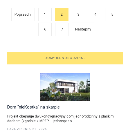
Poprzedni
1
2
3
4
5
6
7
Następny
DOMY JEDNORODZINNE
Dom "nieKostka" na skarpie
Projekt obejmuje dwukondygnacyjny dom jednorodzinny z płaskim
dachem (zgodnie z MPZP – jednospado...
PAŹDZIERNIK 21, 2025