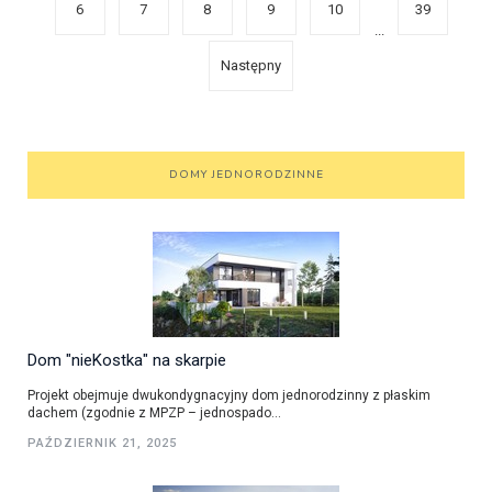
6
7
8
9
10
39
...
Następny
DOMY JEDNORODZINNE
Dom "nieKostka" na skarpie
Projekt obejmuje dwukondygnacyjny dom jednorodzinny z płaskim
dachem (zgodnie z MPZP – jednospado...
PAŹDZIERNIK 21, 2025