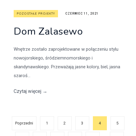
POZOSTAŁE PROJEKTY
CZERWIEC 11, 2021
Dom Zalasewo
Wnętrze zostało zaprojektowane w połączeniu stylu
nowojorskiego, śródziemnomorskiego i
skandynawskiego. Przeważają jasne kolory, biel, jasna
szaroś...
Czytaj więcej
→
Poprzedni
1
2
3
4
5