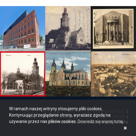
W ramach naszej witryny stosujemy pliki cookies.
ZAREJESTRUJ SIĘ
|
ZALOGUJ SIĘ
|
FORUM
|
KONTAKT
|
Kontynuując przeglądanie strony, wyrażasz zgodę na
REKLAMA
|
REGULAMIN
|
POLITYKA PRYWATNOŚCI
|
używanie przez nas plików cookies.
Dowiedz się więcej tutaj
.
COPYRIGHT © 2026 ARCHITEKTURA.INFO
×