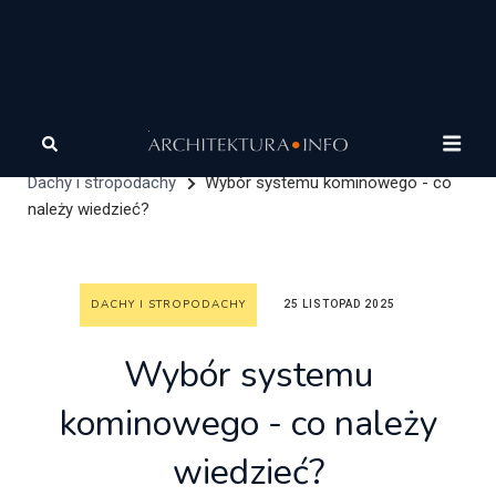
Architektura
Architektura zrównoważona
Katalog
produktów dla architekta
Materiały zrównoważone
Dachy i stropodachy
Wybór systemu kominowego - co
należy wiedzieć?
DACHY I STROPODACHY
25 LISTOPAD 2025
Wybór systemu
kominowego - co należy
wiedzieć?