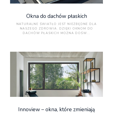
Okna do dachów płaskich
NATURALNE ŚWIATŁO JEST NIEZBĘDNE DLA
NASZEGO ZDROWIA. DZIĘKI OKNOM DO
DACHÓW PŁASKICH MOŻNA DOŚW...
Innoview – okna, które zmieniają