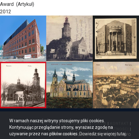
Award
(Artykuł)
2012
W ramach naszej witryny stosujemy pliki cookies.
ZAREJESTRUJ SIĘ
|
ZALOGUJ SIĘ
|
FORUM
|
KONTAKT
|
Kontynuując przeglądanie strony, wyrażasz zgodę na
REKLAMA
|
REGULAMIN
|
POLITYKA PRYWATNOŚCI
|
używanie przez nas plików cookies.
Dowiedz się więcej tutaj
.
COPYRIGHT © 2026 ARCHITEKTURA.INFO