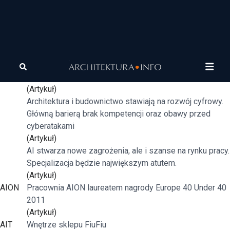
Tagi
AI
Niemal wszyscy młodzi Polacy korzystają ze sztucznej
inteligencji.
(Artykuł)
Architektura i budownictwo stawiają na rozwój cyfrowy.
Główną barierą brak kompetencji oraz obawy przed
cyberatakami
(Artykuł)
AI stwarza nowe zagrożenia, ale i szanse na rynku pracy.
Specjalizacja będzie największym atutem.
(Artykuł)
AION
Pracownia AION laureatem nagrody Europe 40 Under 40
2011
(Artykuł)
AIT
Wnętrze sklepu FiuFiu