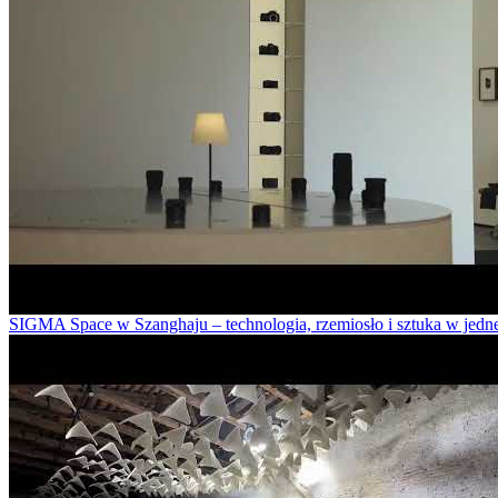
SIGMA Space w Szanghaju – technologia, rzemiosło i sztuka w jednej