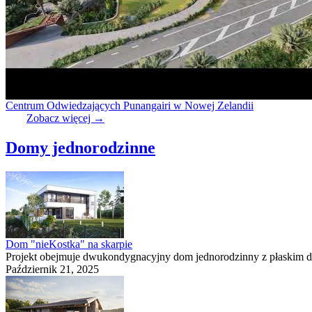
Centrum Odwiedzających Punangairi w Nowej Zelandii
Zobacz więcej
→
Domy jednorodzinne
Dom "nieKostka" na skarpie
Projekt obejmuje dwukondygnacyjny dom jednorodzinny z płaskim d
Październik 21, 2025