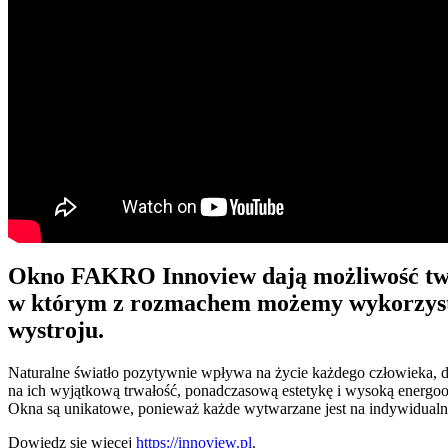
Okno FAKRO Innoview dają możliwość twor
w którym z rozmachem możemy wykorzystać
wystroju.
Naturalne światło pozytywnie wpływa na życie każdego człowieka,
na ich wyjątkową trwałość, ponadczasową estetykę i wysoką energoos
Okna są unikatowe, ponieważ każde wytwarzane jest na indywidualne
Dowiedz się więcej
https://innoview.pl
.