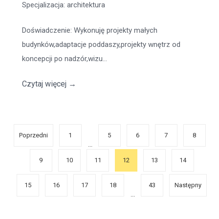
Specjalizacja
: architektura
Doświadczenie
: Wykonuję projekty małych
budynków,adaptacje poddaszy,projekty wnętrz od
koncepcji po nadzór,wizu...
Czytaj więcej
→
Poprzedni
1
5
6
7
8
...
9
10
11
12
13
14
15
16
17
18
43
Następny
...