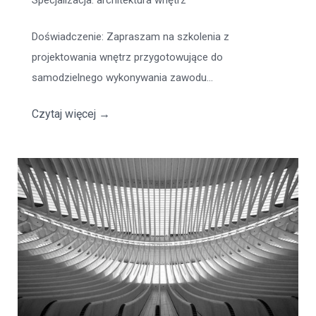
Specjalizacja
: architektura wnętrz
Doświadczenie
: Zapraszam na szkolenia z
projektowania wnętrz przygotowujące do
samodzielnego wykonywania zawodu...
Czytaj więcej
→