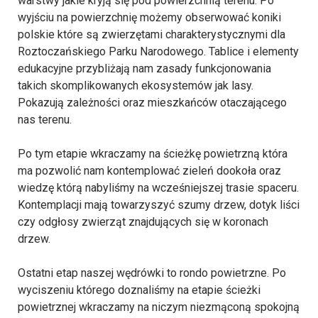
warstwy jakie kryją się pod powierzchnią terenu. Po
wyjściu na powierzchnię możemy obserwować koniki
polskie które są zwierzętami charakterystycznymi dla
Roztoczańskiego Parku Narodowego. Tablice i elementy
edukacyjne przybliżają nam zasady funkcjonowania
takich skomplikowanych ekosystemów jak lasy.
Pokazują zależności oraz mieszkańców otaczającego
nas terenu.
Po tym etapie wkraczamy na ścieżkę powietrzną która
ma pozwolić nam kontemplować zieleń dookoła oraz
wiedzę którą nabyliśmy na wcześniejszej trasie spaceru.
Kontemplacji mają towarzyszyć szumy drzew, dotyk liści
czy odgłosy zwierząt znajdujących się w koronach
drzew.
Ostatni etap naszej wędrówki to rondo powietrzne. Po
wyciszeniu którego doznaliśmy na etapie ścieżki
powietrznej wkraczamy na niczym niezmąconą spokojną