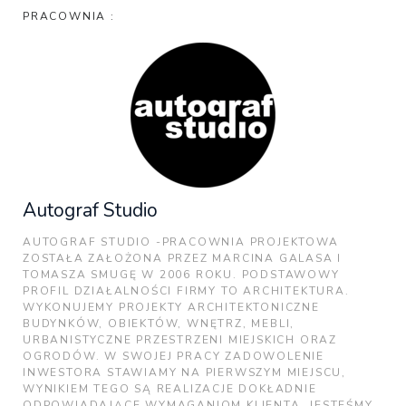
PRACOWNIA :
Autograf Studio
AUTOGRAF STUDIO -PRACOWNIA PROJEKTOWA
ZOSTAŁA ZAŁOŻONA PRZEZ MARCINA GALASA I
TOMASZA SMUGĘ W 2006 ROKU. PODSTAWOWY
PROFIL DZIAŁALNOŚCI FIRMY TO ARCHITEKTURA.
WYKONUJEMY PROJEKTY ARCHITEKTONICZNE
BUDYNKÓW, OBIEKTÓW, WNĘTRZ, MEBLI,
URBANISTYCZNE PRZESTRZENI MIEJSKICH ORAZ
OGRODÓW. W SWOJEJ PRACY ZADOWOLENIE
INWESTORA STAWIAMY NA PIERWSZYM MIEJSCU,
WYNIKIEM TEGO SĄ REALIZACJE DOKŁADNIE
ODPOWIADAJĄCE WYMAGANIOM KLIENTA. JESTEŚMY