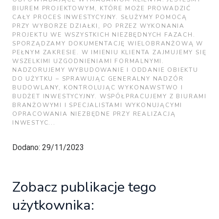
BIUREM PROJEKTOWYM, KTÓRE MOŻE PROWADZIĆ
CAŁY PROCES INWESTYCYJNY. SŁUŻYMY POMOCĄ
PRZY WYBORZE DZIAŁKI, PO PRZEZ WYKONANIA
PROJEKTU WE WSZYSTKICH NIEZBĘDNYCH FAZACH.
SPORZĄDZAMY DOKUMENTACJĘ WIELOBRANŻOWĄ W
PEŁNYM ZAKRESIE. W IMIENIU KLIENTA ZAJMUJEMY SIĘ
WSZELKIMI UZGODNIENIAMI FORMALNYMI.
NADZORUJEMY WYBUDOWANIE I ODDANIE OBIEKTU
DO UŻYTKU – SPRAWUJĄC GENERALNY NADZÓR
BUDOWLANY, KONTROLUJĄC WYKONAWSTWO I
BUDŻET INWESTYCYJNY. WSPÓŁPRACUJEMY Z BIURAMI
BRANŻOWYMI I SPECJALISTAMI WYKONUJĄCYMI
OPRACOWANIA NIEZBĘDNE PRZY REALIZACJĄ
INWESTYC...
Dodano: 29/11/2023
Zobacz publikacje tego
użytkownika: