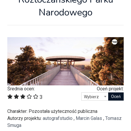
Narodowego
Średnia ocen:
Oceń projekt:
3
Wybierz
Charakter
: Pozostała użyteczność publiczna
Autorzy projektu
:
autografstudio
,
Marcin Galas
,
Tomasz
Smuga