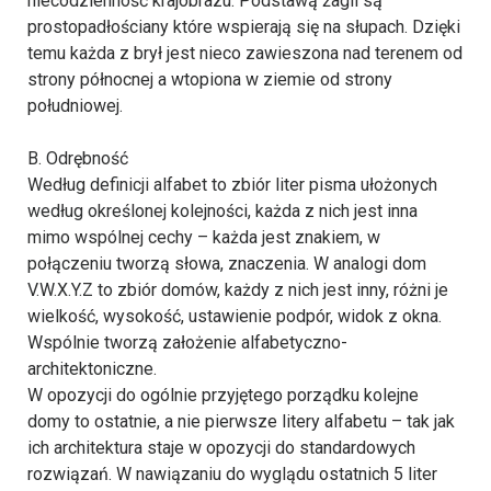
niecodzienność krajobrazu. Podstawą żagli są
prostopadłościany które wspierają się na słupach. Dzięki
temu każda z brył jest nieco zawieszona nad terenem od
strony północnej a wtopiona w ziemie od strony
południowej.
B. Odrębność
Według definicji alfabet to zbiór liter pisma ułożonych
według określonej kolejności, każda z nich jest inna
mimo wspólnej cechy – każda jest znakiem, w
połączeniu tworzą słowa, znaczenia. W analogi dom
V.W.X.Y.Z to zbiór domów, każdy z nich jest inny, różni je
wielkość, wysokość, ustawienie podpór, widok z okna.
Wspólnie tworzą założenie alfabetyczno-
architektoniczne.
W opozycji do ogólnie przyjętego porządku kolejne
domy to ostatnie, a nie pierwsze litery alfabetu – tak jak
ich architektura staje w opozycji do standardowych
rozwiązań. W nawiązaniu do wyglądu ostatnich 5 liter