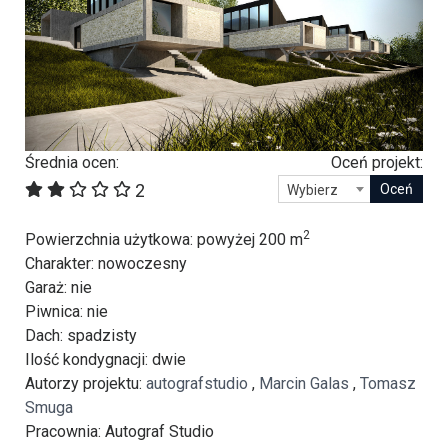
Średnia ocen:
Oceń projekt:
2
Wybierz
2
Powierzchnia użytkowa
: powyżej 200 m
Charakter
: nowoczesny
Garaż
: nie
Piwnica
: nie
Dach
: spadzisty
Ilość kondygnacji
: dwie
Autorzy projektu
:
autografstudio
,
Marcin Galas
,
Tomasz
Smuga
Pracownia
: Autograf Studio