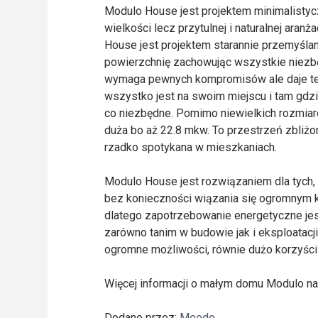
Modulo House jest projektem minimalistyc
wielkości lecz przytulnej i naturalnej aran
House jest projektem starannie przemyśl
powierzchnię zachowując wszystkie niezbęd
wymaga pewnych kompromisów ale daje też 
wszystko jest na swoim miejscu i tam gdzie
co niezbędne. Pomimo niewielkich rozmiar
duża bo aż 22.8 mkw. To przestrzeń zbliżon
rzadko spotykana w mieszkaniach.
Modulo House jest rozwiązaniem dla tych
bez konieczności wiązania się ogromnym kr
dlatego zapotrzebowanie energetyczne jes
zarówno tanim w budowie jak i eksploatac
ogromne możliwości, równie dużo korzyści 
Więcej informacji o małym domu Modulo n
Dodane przez:
Meedo