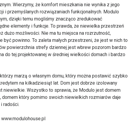
znym. Wierzymy, że komfort mieszkania nie wynika z jego
żacji i przemyślanych rozwiązaniach funkcjonalnych. Modulo
anym, dzięki temu mogliśmy znacząco zredukować
ne elementy i funkcje. To prawda, że niewielka przestrzeń
dużo możliwości. Nie ma tu miejsca na rozrzutność,
 być powinno. To zaleta małych przestrzeni, że jest w nich to
ów powierzchnia strefy dziennej jest wbrew pozorom bardzo
a do tej projektowanej w średniej wielkości domach i bardzo
, którzy marzą o własnym domu, który można postawić szybko
edytem na kilkadziesiąt lat. Dom jest dobrze izolowany
t niewielkie. Wszystko to sprawia, że Modulo jest domem
ji, domem który pomimo swoich niewielkich rozmiarów daje
i radości.
a www.modulohouse.pl