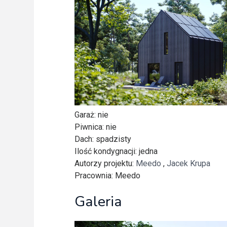
Freelance - arch
K
Galeria Miast 
F
Filmy
Garaż
: nie
Piwnica
: nie
Dach
: spadzisty
Ilość kondygnacji
: jedna
Autorzy projektu
:
Meedo
,
Jacek Krupa
Pracownia
: Meedo
Galeria