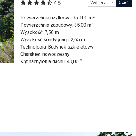
4.5
Wybierz
itekt
atalog produktów dla architekta
Prawo a
2
Powierzchnia użytkowa
: do 100 m
2
Dawnych
irmy
Powierzchnia zabudowy
: 35,00 m
Wysokość
: 7,50 m
Wysokość kondygnacji
: 2,65 m
Technologia
: Budynek szkieletowy
Charakter
: nowoczesny
o
Kąt nachylenia dachu
: 40,00