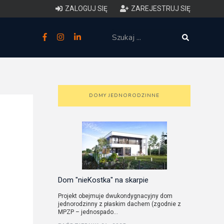
ZALOGUJ SIĘ
ZAREJESTRUJ SIĘ
zne
budowlane
 techniczne (budynki)
DOMY JEDNORODZINNE
o charakterystyce
ycznej budynków
łowy zakres i forma projektu
anego
Dom "nieKostka" na skarpie
Projekt obejmuje dwukondygnacyjny dom
jednorodzinny z płaskim dachem (zgodnie z
o planowaniu i
MPZP – jednospado...
darowaniu przestrzennym