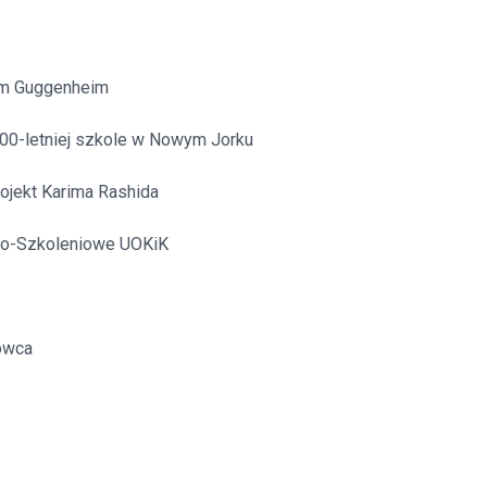
itekt
atalog produktów dla architekta
Prawo a
um Guggenheim
Dawnych
irmy
00-letniej szkole w Nowym Jorku
rojekt Karima Rashida
no-Szkoleniowe UOKiK
owca