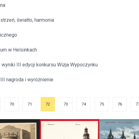
jna
estrzeń, światło, harmonia
icznego
um w Helsinkach
 wyniki III edycji konkursu Wizja Wypoczynku
III nagroda i wyróżnienie
70
71
72
73
74
75
76
7