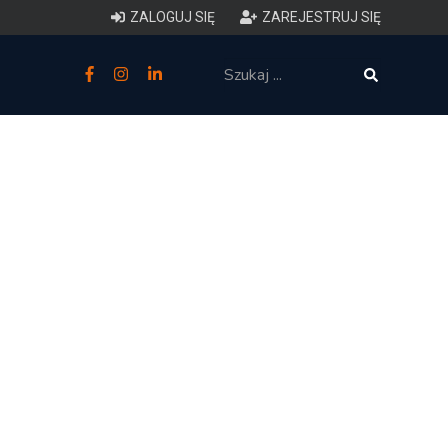
ZALOGUJ SIĘ
ZAREJESTRUJ SIĘ
zne
budowlane
 techniczne (budynki)
o charakterystyce
ycznej budynków
łowy zakres i forma projektu
anego
o planowaniu i
darowaniu przestrzennym