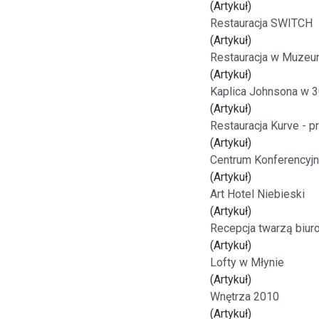
(Artykuł)
Freelance - arch
K
Restauracja SWITCH
(Artykuł)
Restauracja w Muze
Galeria Miast 
F
(Artykuł)
Kaplica Johnsona w 3
Filmy
(Artykuł)
Restauracja Kurve - p
(Artykuł)
Centrum Konferencyj
(Artykuł)
Art Hotel Niebieski
(Artykuł)
Recepcja twarzą biur
(Artykuł)
Lofty w Młynie
(Artykuł)
Wnętrza 2010
(Artykuł)