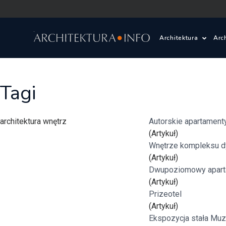
Architektura
Arc
Polska i Świat
Z
Tagi
Wasze projekty
D
architektura wnętrz
Autorskie apartament
Wasze realizac
Ś
(Artykuł)
Wnętrze kompleksu 
Architektura kr
(Artykuł)
Dwupoziomowy apart
Prace konkurs
(Artykuł)
Prizeotel
(Artykuł)
Pracownie archi
Ekspozycja stała Mu