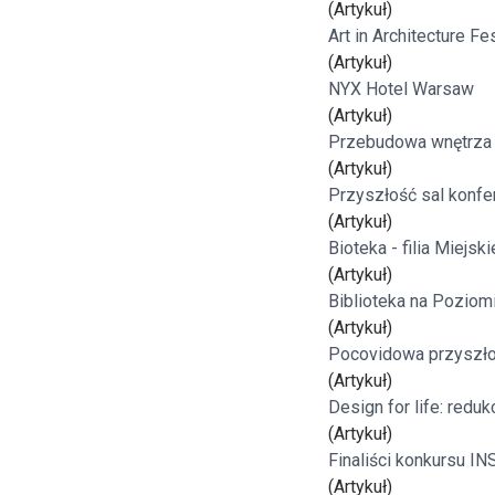
(Artykuł)
Freelance - arch
K
Art in Architecture Fe
(Artykuł)
NYX Hotel Warsaw
Galeria Miast 
F
(Artykuł)
Przebudowa wnętrza 
Filmy
(Artykuł)
Przyszłość sal konfe
(Artykuł)
Bioteka - filia Miejski
(Artykuł)
Biblioteka na Poziom
(Artykuł)
Pocovidowa przyszło
(Artykuł)
Design for life: redu
(Artykuł)
Finaliści konkursu I
(Artykuł)