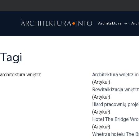
Architektura
Arc
Polska i Świat
Z
Tagi
Wasze projekty
D
architektura wnętrz
Architektura wnętrz 
Wasze realizac
Ś
(Artykuł)
Rewitalkizacja wnętr
Architektura kr
(Artykuł)
Iliard pracownią pro
Prace konkurs
(Artykuł)
Hotel The Bridge Wr
(Artykuł)
Pracownie archi
Wnetrza hotelu The B