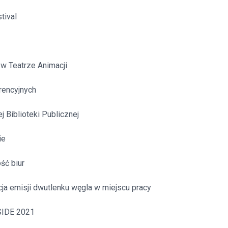
itekt
atalog produktów dla architekta
stival
Prawo a
Dawnych
irmy
w Teatrze Animacji
rencyjnych
ej Biblioteki Publicznej
ie
ść biur
kcja emisji dwutlenku węgla w miejscu pracy
NSIDE 2021