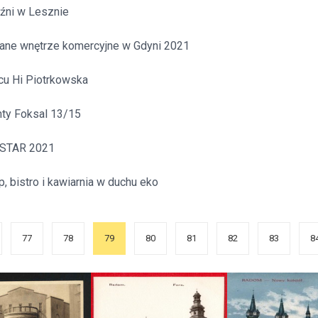
kuźni w Lesznie
wane wnętrze komercyjne w Gdyni 2021
cu Hi Piotrkowska
ty Foksal 13/15
STAR 2021
, bistro i kawiarnia w duchu eko
77
78
79
80
81
82
83
8