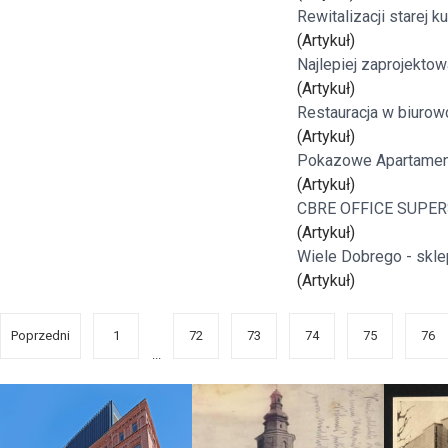
Rewitalizacji starej 
(Artykuł)
Najlepiej zaprojekto
(Artykuł)
Restauracja w biurow
(Artykuł)
Pokazowe Apartamen
(Artykuł)
CBRE OFFICE SUPER
(Artykuł)
Wiele Dobrego - sklep
(Artykuł)
Poprzedni
1
72
73
74
75
76
...