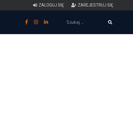
ZALOGUJ SIĘ
ZAREJESTRUJ SIĘ
zne
budowlane
 techniczne (budynki)
o charakterystyce
ycznej budynków
łowy zakres i forma projektu
anego
o planowaniu i
darowaniu przestrzennym