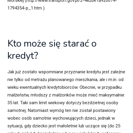
Morskiej (http://www.transport.gov.pl/2-482be1a920074-
1794354-p_1.htm ).
Kto może się starać o
kredyt?
Jak już zostało wspomniane przyznanie kredytu jest zależne
nie tylko od metrażu planowanego mieszkania, ale i m.in. od
wieku ewentualnych kredytobiorców. Obecnie, w przypadku
małżeństw, młodszy z małżonków może mieć maksymalnie
35 lat. Taki sam limit wiekowy dotyczy bezdzietnej osoby
samotnej. Natomiast wymóg ten nie został postawiony
wobec osób samotnie wychowujących dzieci, jednak w
sytuacji, gdy dziecko jest małoletnie lub uczące się (do 25