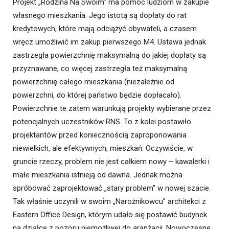
Projekt „Rodzina Na Swoim” ma pomóc ludziom w zakupie
własnego mieszkania. Jego istotą są dopłaty do rat
kredytowych, które mają odciążyć obywateli, a czasem
wręcz umożliwić im zakup pierwszego M4. Ustawa jednak
zastrzegła powierzchnię maksymalną do jakiej dopłaty są
przyznawane, co więcej zastrzegła też maksymalną
powierzchnię całego mieszkania (niezależnie od
powierzchni, do której państwo będzie dopłacało).
Powierzchnie te zatem warunkują projekty wybierane przez
potencjalnych uczestników RNS. To z kolei postawiło
projektantów przed koniecznością zaproponowania
niewielkich, ale efektywnych, mieszkań. Oczywiście, w
gruncie rzeczy, problem nie jest całkiem nowy – kawalerki i
małe mieszkania istnieją od dawna. Jednak można
spróbować zaprojektować „stary problem” w nowej szacie.
Tak właśnie uczynili w swoim „Narożnikowcu” architekci z
Eastern Office Design, którym udało się postawić budynek
na działce z pozoru niemożliwej do aranżacji. Nowoczesne