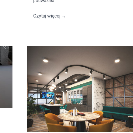
podważała.
Czytaj więcej
→