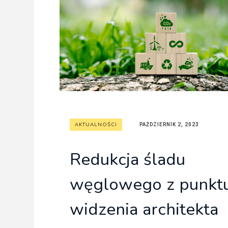
Freelance - arch
K
Galeria Miast 
F
Filmy
AKTUALNOŚCI
PAŹDZIERNIK 2, 2023
Redukcja śladu
węglowego z punkt
widzenia architekta