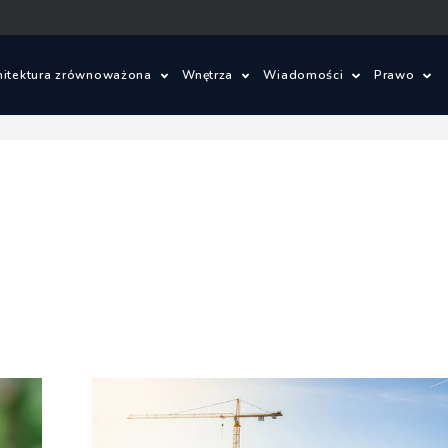
hitektura zrównoważona
Wnętrza
Wiadomości
Prawo
ielone innowacje
Wnętrza
Konkursy architektonic
Prawo 
om ze słomy
Wzornictwo
Wydarzenia
Warunki
je
lad węglowy i budynki bezemisyjne
Aktualności
Ustawa 
energet
ajobrazu
Budynki zrównoważone
Zagadnienia prawne
Szczegó
budowl
owe
Miasta zrównoważone
Oprogramowanie
Ustawa 
tektoniczne
OZE
zagospo