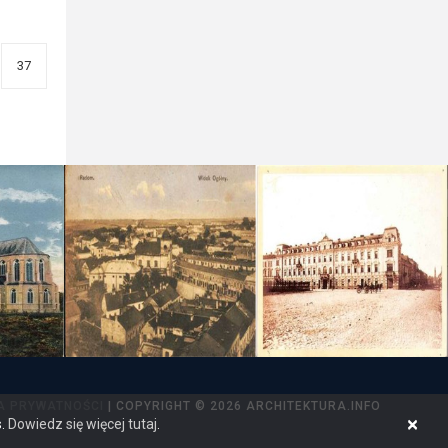
37
A PRYWATNOŚCI
| COPYRIGHT © 2026 ARCHITEKTURA.INFO
×
s.
Dowiedz się więcej tutaj
.