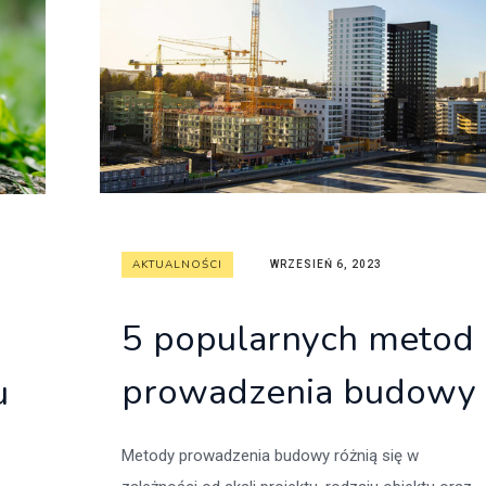
itekt
atalog produktów dla architekta
Prawo a
Dawnych
irmy
AKTUALNOŚCI
WRZESIEŃ 6, 2023
5 popularnych metod
prowadzenia budowy
u
Metody prowadzenia budowy różnią się w