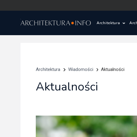
Architektura
Arc
Polska i Świat
Z
Wasze projekty
D
Architektura
Wiadomości
Aktualności
Wasze realizac
Ś
Aktualności
Architektura kr
Prace konkurs
Pracownie archi