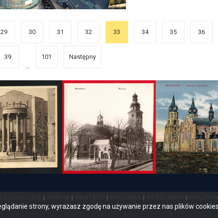
29
30
31
32
33
34
35
36
39
101
Następny
...
ZALOGUJ SIĘ
|
FORUM
|
KONTAKT
|
REKLAMA
|
REGULAMIN
|
POLITYK
eglądanie strony, wyrażasz zgodę na używanie przez nas plików cookie