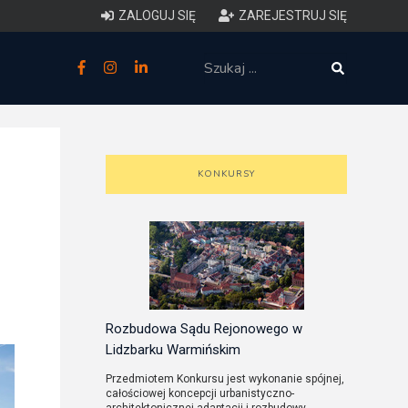
ZALOGUJ SIĘ
ZAREJESTRUJ SIĘ
zne
budowlane
 techniczne (budynki)
KONKURSY
o charakterystyce
ycznej budynków
łowy zakres i forma projektu
anego
Rozbudowa Sądu Rejonowego w
Lidzbarku Warmińskim
o planowaniu i
Przedmiotem Konkursu jest wykonanie spójnej,
całościowej koncepcji urbanistyczno-
darowaniu przestrzennym