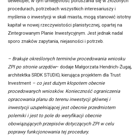
deweloper, w tym umiejętność poruszania się w złożonych
procedurach, potrzebach wszystkich interesariuszy i
myślenia o inwestycji w skali miasta, mogą stanowić istotny
kapitał w nowej rzeczywistości planistycznej, opartej na
Zintegrowanym Planie Inwestycyjnym. Jest jednak nadal
sporo znaków zapytania, niejasności i potrzeb.
– Brakuje określonych terminów procedowania wniosku
ZPI
po stronie urzędów
– dodaje Małgorzata Hendrich-Żugaj,
architektka SRDK STUDIO, kierująca projektem dla Trust
Investment
–
co jest dużym kłopotem obecnie
procedowanych wniosków. Konieczność ograniczenia
opracowania planu do terenu inwestycji głównej i
inwestycji uzupełniającej jest obecnie przedmiotem
polemiki i jest to pole do weryfikacji obecnie
obowiązujących przepisów dotyczących ZPI w celu
poprawy funkcjonowania tej procedury.