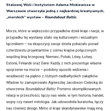
Stalowej Woli i Instytutem Adama Mickiewicza w
Warszawie stworzyła jedną z najbardziej kreatywnych,
„morskich” wystaw –
Roundabout Baltic
.
Morze, które w większości przypadków dzieli kraje i nacje, w
przypadku tej wystawy stało się kulturowym i wizualnym
łącznikiem – na ekspozycji swoje dzieła pokazało ponad
czterdziestu projektantów z ośmiu krajów połączonych
wspólną linią brzegową: Niemiec, Polski, Litwy, Łotwy,
Estonii, Finlandii oraz Danii. Każdy z nich prezentuje własne
spojrzenie na morze – podobny sposób widzenia i
wrażliwość na piękno z różnych nadbałtyckich zakątków.
Właśnie to zainspirowało Agnieszkę Jacobson-Cielecką do
stworzenia
Roundabout Baltic
. Pomimo skomplikowanych
relacji w przeszłości, łączy nas wiele, w tym
historia, handel,
wojny czy nawet mitologia. Jak udowodniła kuratorka, łączy
nas również design. Mimo iż kraje skandynawskie mają inną